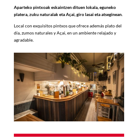
Aparteko pintxoak eskaintzen dituen lokala, eguneko
platera, zuku naturalak eta Açai, giro lasai eta atseginean
.
Local con exquisitos pintxos que ofrece adem
á
s plato del
d
í
a, zumos naturales y A
ç
ai, en un ambiente relajado y
agradable.