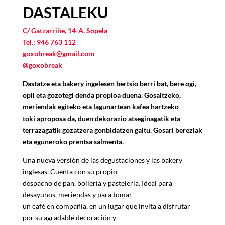
DASTALEKU
C/ Gatzarriñe, 14-A. Sopela
Tel.: 946 763 112
goxobreak@gmail.com
@goxobreak
Dastatze eta bakery ingelesen bertsio berri bat, bere ogi,
opil eta gozotegi denda
propioa duena. Gosaltzeko,
meriendak egiteko eta lagunartean kafea hartzeko
toki
aproposa da, duen dekorazio atseginagatik eta
terrazagatik gozatzera gonbidatzen
gaitu. Gosari bereziak
eta eguneroko prentsa salmenta.
Una nueva versión de las degustaciones y las bakery
inglesas. Cuenta con su propio
despacho de pan, bollería y pastelería. Ideal para
desayunos, meriendas y para tomar
un café en compañía, en un lugar que invita a disfrutar
por su agradable decoración y