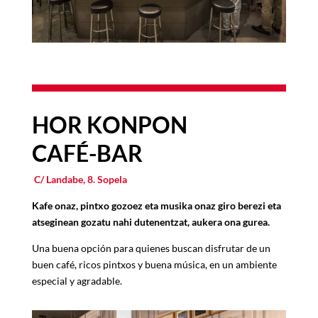
HOR KONPON
CAF
É
-BAR
C/ Landabe, 8. Sopela
Kafe onaz, pintxo gozoez eta musika onaz giro berezi eta
atseginean gozatu nahi dutenentzat, aukera ona gurea.
Una buena opción para quienes buscan disfrutar de un
buen café, ricos pintxos y buena m
ú
sica, en un ambiente
especial y agradable.