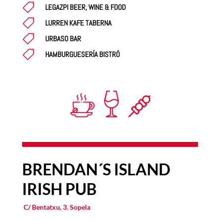

LEGAZPI BEER, WINE & FOOD

LURREN KAFE TABERNA

URBASO BAR

HAMBURGUESERÍA BISTRÓ
BRENDAN´S ISLAND
IRISH PUB
C/ Bentatxu, 3. Sopela