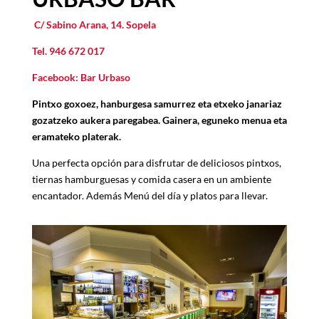
C/ Sabino Arana, 14. Sopela
Tel.
946 672 017
Facebook: Bar Urbaso
Pintxo goxoez, hanburgesa samurrez eta etxeko janariaz
gozatzeko aukera paregabea. Gainera, eguneko menua eta
eramateko platerak.
Una perfecta opción para disfrutar de deliciosos pintxos,
tiernas hamburguesas y comida casera en un ambiente
encantador. Adem
á
s Men
ú
del d
í
a y platos para llevar.