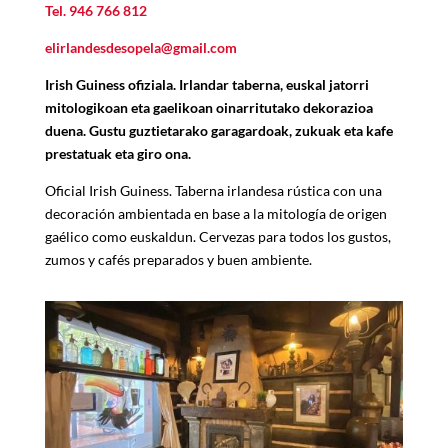
Tel.
946 766 812
elirlandesdesopela@gmail.com
Irish Guiness ofiziala. Irlandar taberna, euskal jatorri
mitologikoan eta gaelikoan oinarritutako dekorazioa
duena. Gustu guztietarako garagardoak, zukuak eta kafe
prestatuak eta giro ona.
Oficial Irish Guiness. Taberna irlandesa r
ú
stica con una
decoración ambientada en base a la mitolog
í
a de origen
gaélico como euskaldun. Cervezas para todos los gustos,
zumos y cafés preparados y buen ambiente.