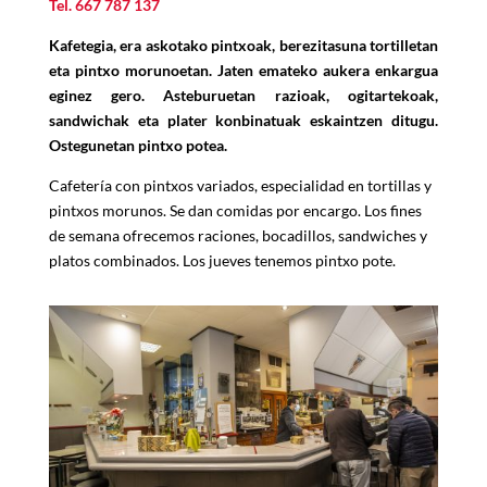
Tel.
667 787 137
Kafetegia, era askotako pintxoak, berezitasuna tortilletan
eta pintxo morunoetan. Jaten emateko aukera enkargua
eginez gero. Asteburuetan razioak, ogitartekoak,
sandwichak eta plater konbinatuak eskaintzen ditugu.
Ostegunetan pintxo potea.
Cafeter
í
a con pintxos variados, especialidad en tortillas y
pintxos morunos. Se dan comidas por encargo. Los fines
de semana ofrecemos raciones, bocadillos, sandwiches y
platos combinados. Los jueves tenemos pintxo pote.