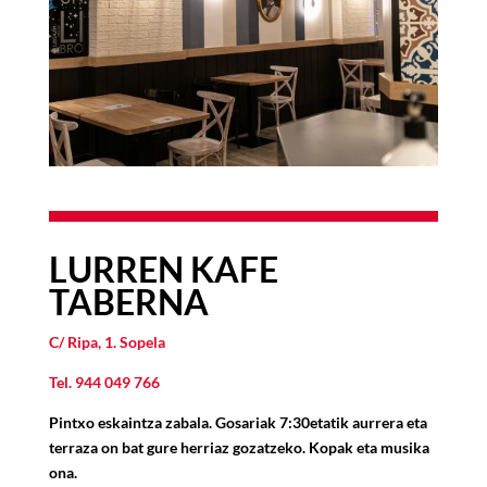
LURREN KAFE
TABERNA
C/ Ripa, 1. Sopela
Tel.
944 049 766
Pintxo eskaintza zabala. Gosariak 7:30etatik aurrera eta
terraza on bat gure herriaz gozatzeko. Kopak eta musika
ona.