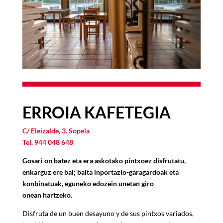
ERROIA KAFETEGIA
C/ Eleizalde, 3. Sopela
Tel. 944 048 648
Gosari on batez eta era askotako pintxoez
disfrutatu,
enkarguz ere bai; baita
inportazio-garagardoak eta
konbinatuak,
eguneko edozein unetan giro
onean
hartzeko.
Disfruta de un buen desayuno y de sus pintxos variados,