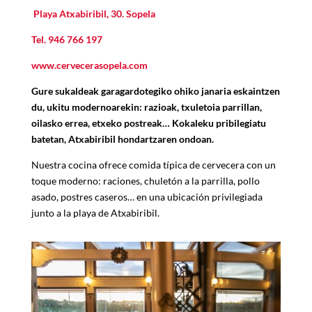
Playa Atxabiribil, 30. Sopela
Tel.
946 766 197
www.cervecerasopela.com
Gure sukaldeak garagardotegiko ohiko janaria eskaintzen
du, ukitu modernoarekin: razioak, txuletoia parrillan,
oilasko errea, etxeko postreak… Kokaleku pribilegiatu
batetan, Atxabiribil hondartzaren ondoan.
Nuestra cocina ofrece comida t
í
pica de cervecera con un
toque moderno: raciones, chuletón a la parrilla, pollo
asado, postres caseros
…
en una ubicación privilegiada
junto a la playa de Atxabiribil.