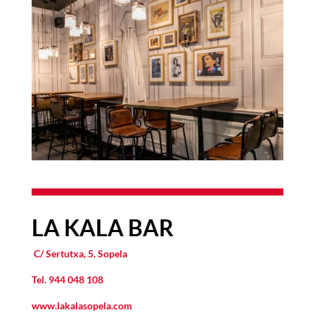
LA KALA BAR
C/ Sertutxa, 5. Sopela
Tel.
944 048 108
www.lakalasopela.com