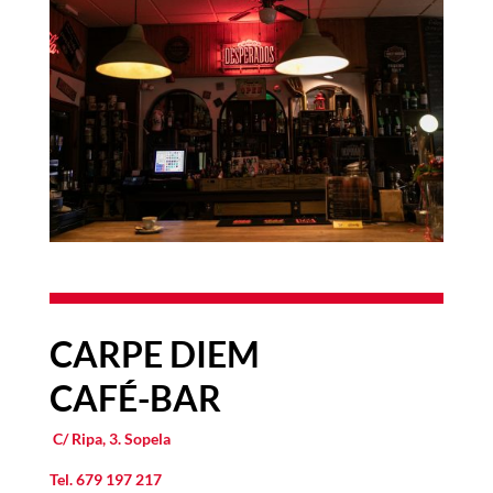
CARPE DIEM
CAF
É
-BAR
C/ Ripa, 3. Sopela
Tel.
679 197 217