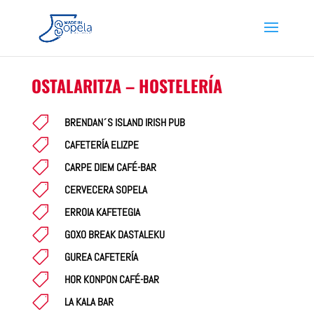
OSTALARITZA – HOSTELERÍA

BRENDAN´S ISLAND IRISH PUB

CAFETERÍA ELIZPE

CARPE DIEM CAFÉ-BAR

CERVECERA SOPELA

ERROIA KAFETEGIA

GOXO BREAK DASTALEKU

GUREA CAFETERÍA

HOR KONPON CAFÉ-BAR

LA KALA BAR